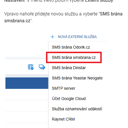
Nastavení
. V menu vlevo potom vyberte
Externí služby
.
Vpravo nahoře přidejte novou službu a vyberte "
SMS brána
smsbrana.cz
".