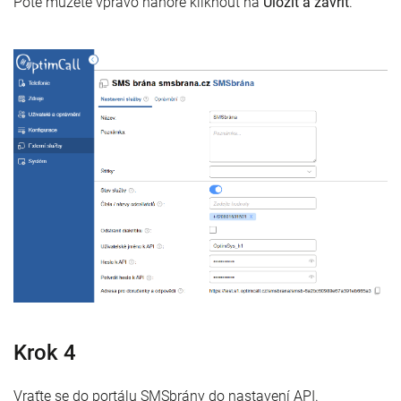
Poté můžete vpravo nahoře kliknout na
Uložit a zavřít
.
Krok 4
Vraťte se do portálu SMSbrány do nastavení API.