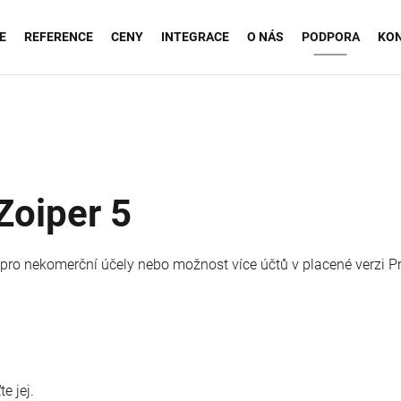
E
REFERENCE
CENY
INTEGRACE
O NÁS
PODPORA
KO
Zoiper 5
pro nekomerční účely nebo možnost více účtů v placené verzi Pr
te jej.