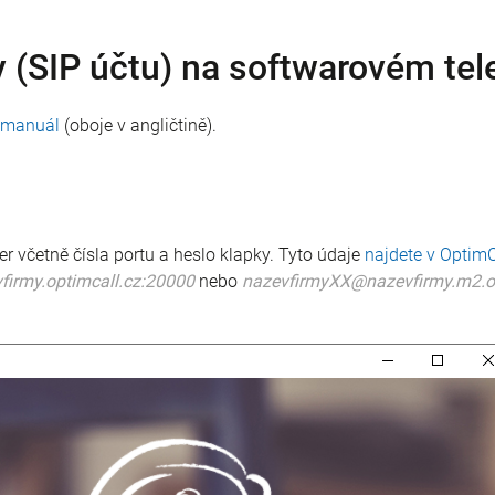
y (SIP účtu) na softwarovém tel
ý manuál
(oboje v angličtině).
er včetně čísla portu a heslo klapky. Tyto údaje
najdete v OptimC
irmy.optimcall.cz:20000
nebo
nazevfirmyXX@nazevfirmy.m2.op