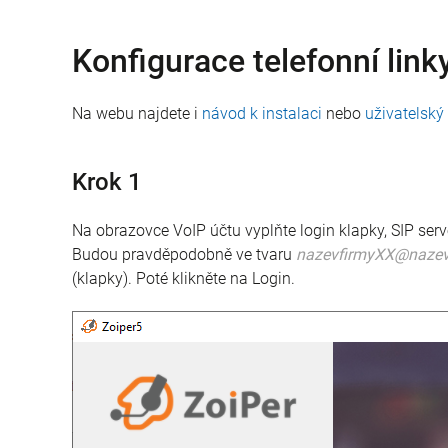
Konfigurace telefonní link
Na webu najdete i
návod k instalaci
nebo
uživatelsk
Krok 1
Na obrazovce VoIP účtu vyplňte login klapky, SIP serv
Budou pravděpodobně ve tvaru
nazevfirmyXX@nazevf
(klapky). Poté klikněte na Login.